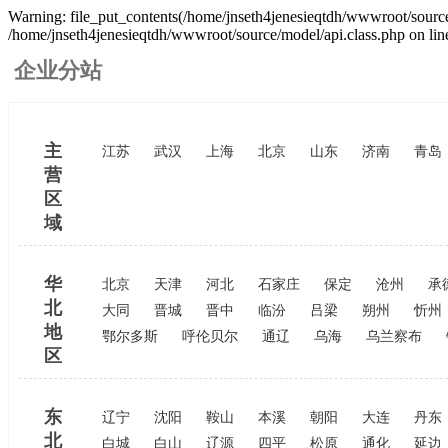
Warning: file_put_contents(/home/jnseth4jenesieqtdh/wwwroot/source/
/home/jnseth4jenesieqtdh/wwwroot/source/model/api.class.php on lin
企业分站
主
江苏
武汉
上海
北京
山东
济南
青岛
营
区
域
华
北京
天津
河北
石家庄
保定
沧州
承
北
大同
晋城
晋中
临汾
吕梁
朔州
忻州
地
鄂尔多斯
呼伦贝尔
通辽
乌海
乌兰察布
区
东
辽宁
沈阳
鞍山
本溪
朝阳
大连
丹东
北
白城
白山
辽源
四平
松原
通化
延边