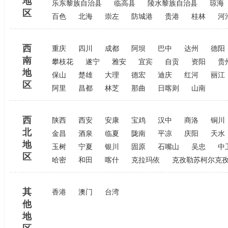
地
乐东黎族自治县
临高县
陵水黎族自治县
琼海
区
百色
北海
崇左
防城港
贵港
桂林
河
西
重庆
四川
成都
阿坝
巴中
达州
德阳
南
攀枝花
遂宁
雅安
宜宾
自贡
资阳
贵
地
保山
楚雄
大理
德宏
迪庆
红河
丽江
区
阿里
昌都
林芝
那曲
日喀则
山南
西
陕西
西安
安康
宝鸡
汉中
商洛
铜川
北
金昌
酒泉
临夏
陇南
平凉
庆阳
天水
地
玉树
宁夏
银川
固原
石嘴山
吴忠
中
区
哈密
和田
喀什
克拉玛依
克孜勒苏柯尔克
其
香港
澳门
台湾
他
地