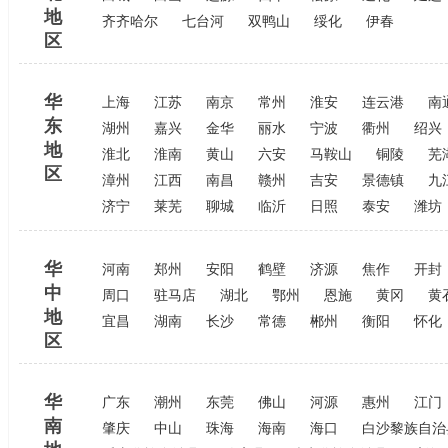
地
齐齐哈尔
七台河
双鸭山
绥化
伊春
区
华
上海
江苏
南京
常州
淮安
连云港
南
东
湖州
嘉兴
金华
丽水
宁波
衢州
绍兴
地
淮北
淮南
黄山
六安
马鞍山
铜陵
芜
区
漳州
江西
南昌
赣州
吉安
景德镇
九
济宁
莱芜
聊城
临沂
日照
泰安
潍坊
华
河南
郑州
安阳
鹤壁
济源
焦作
开封
中
周口
驻马店
湖北
鄂州
恩施
黄冈
黄
地
宜昌
湖南
长沙
常德
郴州
衡阳
怀化
区
华
广东
潮州
东莞
佛山
河源
惠州
江门
南
肇庆
中山
珠海
海南
海口
白沙黎族自治