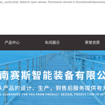
e_cache.php): failed to open stream: Permission denied in /home/jnseth4jenesieq
产品中心
车间展示
荣誉资质