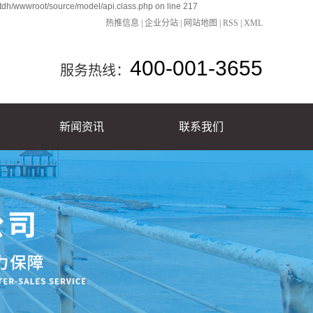
tdh/wwwroot/source/model/api.class.php on line 217
热推信息
|
企业分站
|
网站地图
|
RSS
|
XML
400-001-3655
服务热线：
新闻资讯
联系我们